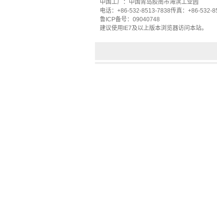
中国工厂：
中国
青岛胶南市
海滨工业园
电话：
+86-532-8513-7838
传真
：
+86-532-8
鲁ICP备
号
：
09040748
建议使用
IE7
及
以上版本浏览器
访问本站
。