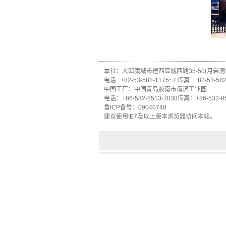
本社：大邱廣域市達西區城西路35-50(月岩洞1-
电话 : +82-53-582-1175~7 传真 : +82-53-58
中国工厂：
中国
青岛胶南市
海滨工业园
电话：
+86-532-8513-7838
传真
：
+86-532-8
鲁ICP备
号
：
09040748
建议使用
IE7
及
以上版本浏览器
访问本站
。