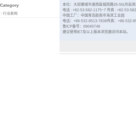
本社：大邱廣域市達西區城西路35-50(月岩洞1-
Category
电话 : +82-53-582-1175~7 传真 : +82-53-58
行业新闻
中国工厂：
中国
青岛胶南市
海滨工业园
电话：
+86-532-8513-7838
传真
：
+86-532-8
鲁ICP备
号
：
09040748
建议使用
IE7
及
以上版本浏览器
访问本站
。