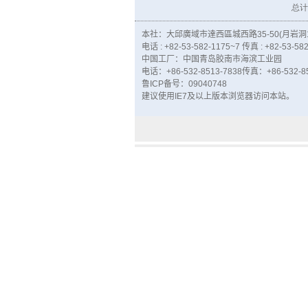
总计
本社：大邱廣域市達西區城西路35-50(月岩洞1-
电话 : +82-53-582-1175~7 传真 : +82-53-58
中国工厂：
中国
青岛胶南市
海滨工业园
电话：
+86-532-8513-7838
传真
：
+86-532-8
鲁ICP备
号
：
09040748
建议使用
IE7
及
以上版本浏览器
访问本站
。