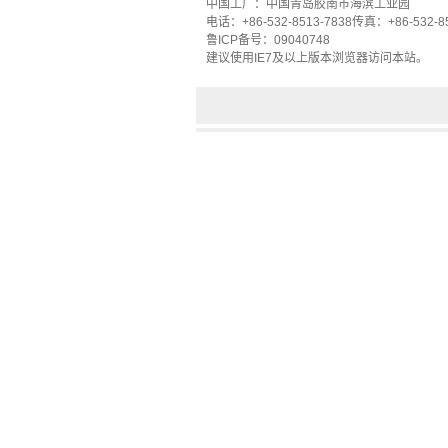
中国工厂：
中国
青岛胶南市
海滨工业园
电话：
+86-532-8513-7838
传真
：
+86-532-8
鲁ICP备
号
：
09040748
建议使用
IE7
及
以上版本浏览器
访问本站
。