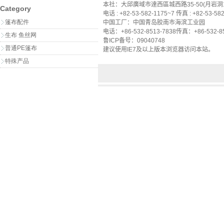
本社：大邱廣域市達西區城西路35-50(月岩洞1-
Category
电话 : +82-53-582-1175~7 传真 : +82-53-58
篷布配件
中国工厂：
中国
青岛胶南市
海滨工业园
电话：
+86-532-8513-7838
传真
：
+86-532-8
生布 鱼丝网
鲁ICP备
号
：
09040748
普通PE篷布
建议使用
IE7
及
以上版本浏览器
访问本站
。
特殊产品